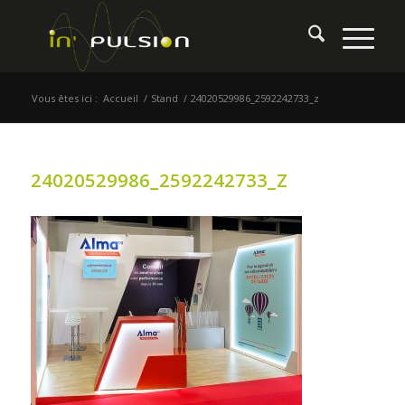
Vous êtes ici :
Accueil
/
Stand
/
24020529986_2592242733_z
24020529986_2592242733_Z