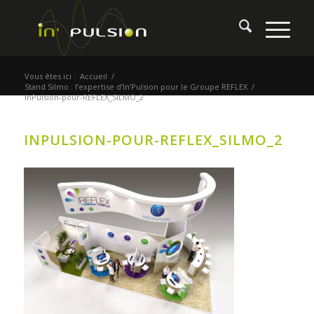
Vous êtes ici :
Accueil
/
Stand Silmo : l’expertise d’In’Pulsion pour le Groupe REFLEX
/
InPulsion-pour-REFLEX_SILMO_2
INPULSION-POUR-REFLEX_SILMO_2