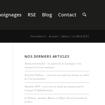
oignages
RSE
Blog
Contact
Vous êtes ici :
Accueil
/
Salons
/
Le SECA 2015
NOS DERNIERS ARTICLES
Stand personnalisé : les salons de la logistique et du
transport à ne pas manquer
Standiste Pollutec : concevoir un stand sur mesure au salon
de l’environnement
Standiste SFO : concevoir un stand sur mesure pour le
Congrès d’Ophtalmologie
In’Pulsion, standiste Maison et Objet, décore le monde de
la déco