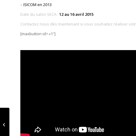
–
ISICOM en 2013
Date du salon SECA :
12 au 16 avril 2015
Contactez nous dès maintenant si vous souhaitez réaliser votr
[maxbutton id= »1″]
Congrés SFO 2015