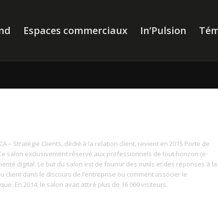
nd
Espaces commerciaux
In’Pulsion
Tém
A – Stratégie Clients, dédié à la relation client, revient en 2015 Porte de
 Ce salon exclusivement réservé aux professionnels de tout horizon (e-
ienté digital. Le but du salon est de fournir des outils et des réponses à la
 du client dans le discours de l’entreprise ou comment associer le
 En 2014, le salon avait attiré plus de 16 000 visiteurs.