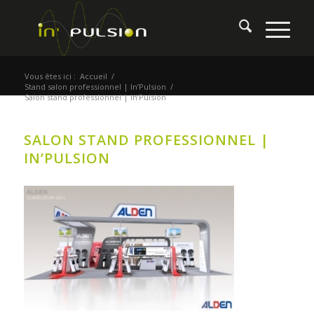
Vous êtes ici :
Accueil
/
Stand salon professionnel | In’Pulsion
/
Salon stand professionnel | In’Pulsion
SALON STAND PROFESSIONNEL |
IN’PULSION