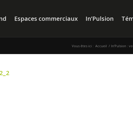
nd
Espaces commerciaux
In’Pulsion
Tém
Vous êtes ici :
Accueil
/
In’Pulsion : 
2_2