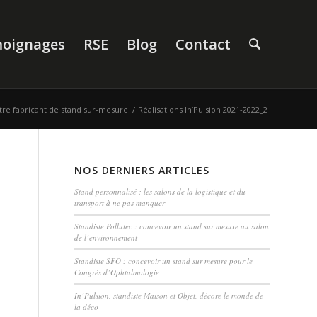
oignages
RSE
Blog
Contact
votre fabricant de stand sur-mesure
/
Réalisations In’Pulsion 2021-2022_2
NOS DERNIERS ARTICLES
Stand personnalisé : les salons de la logistique et du
transport à ne pas manquer
Standiste Pollutec : concevoir un stand sur mesure au salon
de l’environnement
Standiste SFO : concevoir un stand sur mesure pour le
Congrès d’Ophtalmologie
In’Pulsion, standiste Maison et Objet, décore le monde de
la déco