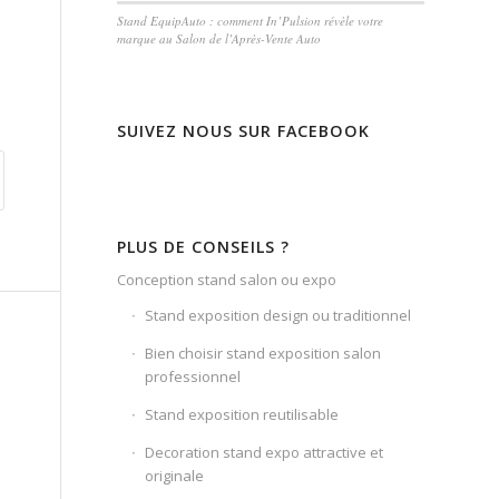
Stand EquipAuto : comment In’Pulsion révèle votre
marque au Salon de l’Après-Vente Auto
SUIVEZ NOUS SUR FACEBOOK
PLUS DE CONSEILS ?
Conception stand salon ou expo
Stand exposition design ou traditionnel
Bien choisir stand exposition salon
professionnel
Stand exposition reutilisable
Decoration stand expo attractive et
originale