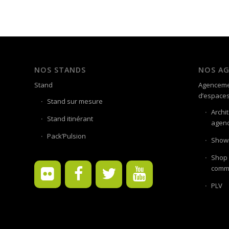
NOS STANDS
NOS A
Stand
Agenceme
d’espace
Stand sur mesure
Archi
Stand itinérant
agenc
Pack’Pulsion
Showr
Shop 
comme
PLV