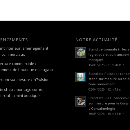
GENCEMENTS
NOTRE ACTUALITÉ
nt intérieur, aménagement
Stand personnalisé : les s
s commerciaux
logistique et du transport
manquer
tecture commerciale :
15/06/2026 - 21 h 28 min
ement de boutique et magasin
Standiste Pollutec : conce
stand sur mesure au salo
oom sur mesure : In’Pulsion
l’environnement
in shop : montage corner
02/04/2026 - 12 h 12 min
rcial, la mini boutique
Standiste SFO : concevoir
sur mesure pour le Cong
d’Ophtalmologie
30/03/2026 - 18 h 11 min