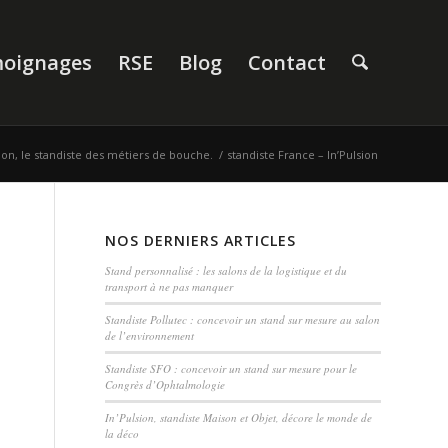
oignages
RSE
Blog
Contact
sion, le standiste des métiers de bouche.
/
standiste France – In’Pulsion
NOS DERNIERS ARTICLES
Stand personnalisé : les salons de la logistique et du
transport à ne pas manquer
Standiste Pollutec : concevoir un stand sur mesure au salon
de l’environnement
Standiste SFO : concevoir un stand sur mesure pour le
Congrès d’Ophtalmologie
In’Pulsion, standiste Maison et Objet, décore le monde de
la déco