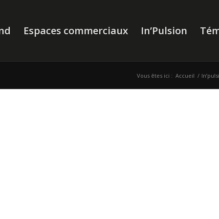
nd
Espaces commerciaux
In’Pulsion
Tém
Vous êtes ici :
Accueil
/
In’pul