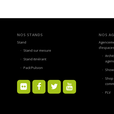
NOS STANDS
NOS A
Stand
Agenceme
d’espace
Stand sur mesure
Archi
Stand itinérant
agenc
Pack’Pulsion
Showr
Shop 
comme
PLV