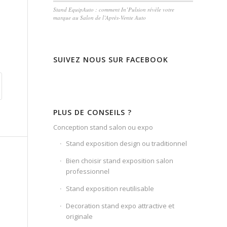
Stand EquipAuto : comment In’Pulsion révèle votre
marque au Salon de l’Après-Vente Auto
SUIVEZ NOUS SUR FACEBOOK
PLUS DE CONSEILS ?
Conception stand salon ou expo
Stand exposition design ou traditionnel
Bien choisir stand exposition salon
professionnel
Stand exposition reutilisable
Decoration stand expo attractive et
originale