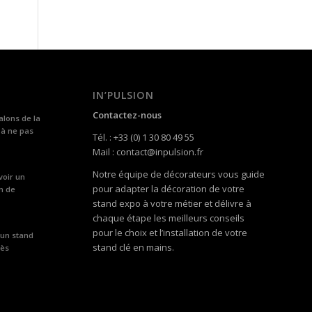
IN’PULSION
Contactez-nous
alons de la
 à ne pas
Tél. : +33 (0) 1 30 80 49 55
Mail : contact@inpulsion.fr
Notre équipe de décorateurs vous guide
voir un
pour adapter la décoration de votre
n de
stand expo à votre métier et délivre à
chaque étape les meilleurs conseils
pour le choix et l’installation de votre
 un stand
stand clé en mains.
rès