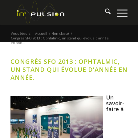
Vous êtes ici :
Accueil
/
Non classé
/
Congrès SFO 2013 : Ophtalmic, un stand qui évolue d’année
en ann...
CONGRÈS SFO 2013 : OPHTALMIC,
UN STAND QUI ÉVOLUE D’ANNÉE EN
ANNÉE.
Un
savoir-
faire à