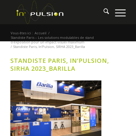
Vous êtes ici :
Accueil
/
Standiste Paris – Les solutions modulables de stand
d’exposition pour un impact visuel maximum
/
Standiste Paris, In’Pulsion, SIRHA 2023_Barilla
STANDISTE PARIS, IN’PULSION,
SIRHA 2023_BARILLA