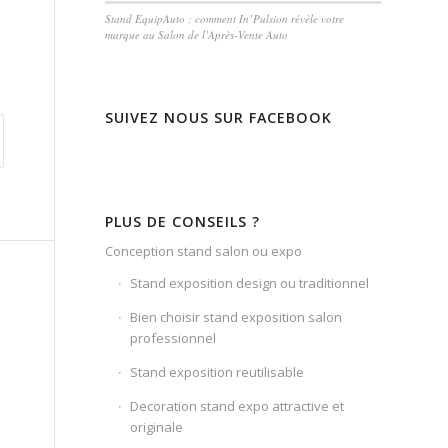
Stand EquipAuto : comment In’Pulsion révèle votre
marque au Salon de l’Après-Vente Auto
SUIVEZ NOUS SUR FACEBOOK
PLUS DE CONSEILS ?
Conception stand salon ou expo
Stand exposition design ou traditionnel
Bien choisir stand exposition salon
professionnel
Stand exposition reutilisable
Decoration stand expo attractive et
originale