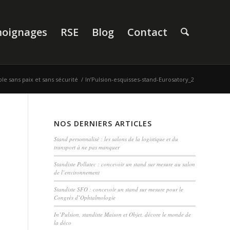
oignages
RSE
Blog
Contact
le sans paix et sans sécurité
/
In’Pulsion-esquisses-stand-Eurosatory_2
NOS DERNIERS ARTICLES
Stand personnalisé : les salons de la logistique et du
transport à ne pas manquer
Standiste Pollutec : concevoir un stand sur mesure au salon
de l’environnement
Standiste SFO : concevoir un stand sur mesure pour le
Congrès d’Ophtalmologie
In’Pulsion, standiste Maison et Objet, décore le monde de
la déco