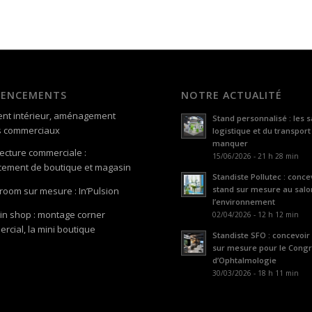
GENCEMENTS
NOTRE ACTUALITÉ
nt intérieur, aménagement
Stand personnalisé : les s
s commerciaux
logistique et du transport
manquer
tecture commerciale :
15/06/2026 - 21 h 28 min
ement de boutique et magasin
Standiste Pollutec : conce
stand sur mesure au salo
oom sur mesure : In’Pulsion
l’environnement
in shop : montage corner
02/04/2026 - 12 h 12 min
rcial, la mini boutique
Standiste SFO : concevoir
sur mesure pour le Cong
d’Ophtalmologie
30/03/2026 - 18 h 11 min