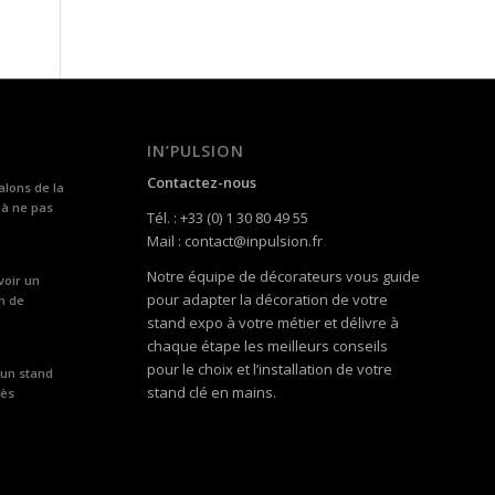
IN’PULSION
Contactez-nous
alons de la
 à ne pas
Tél. : +33 (0) 1 30 80 49 55
Mail : contact@inpulsion.fr
Notre équipe de décorateurs vous guide
voir un
pour adapter la décoration de votre
n de
stand expo à votre métier et délivre à
chaque étape les meilleurs conseils
pour le choix et l’installation de votre
 un stand
stand clé en mains.
rès