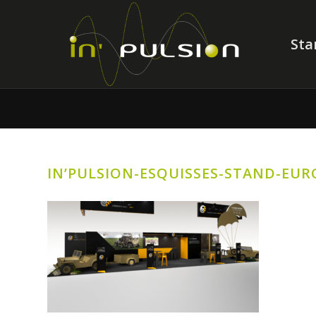
Sta
IN’PULSION-ESQUISSES-STAND-EU