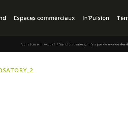
nd
Espaces commerciaux
In’Pulsion
Tém
Vous êtes ici :
Accueil
/
Stand Eurosatory, il n’y a pas de monde durab
ROSATORY_2