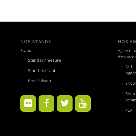
NOS STANDS
NOS A
Stand
Agenceme
d’espace
Stand sur mesure
Archi
Stand itinérant
agenc
Pack’Pulsion
Showr
Shop 
comme
PLV