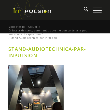
Vous êtes ici :
Accueil
/
Créateur de stand, comment trouver le bon partenaire pour
vos salons et expositions ?
/
Stand-AudioTechnica-par-InPulsion
STAND-AUDIOTECHNICA-PAR-
INPULSION